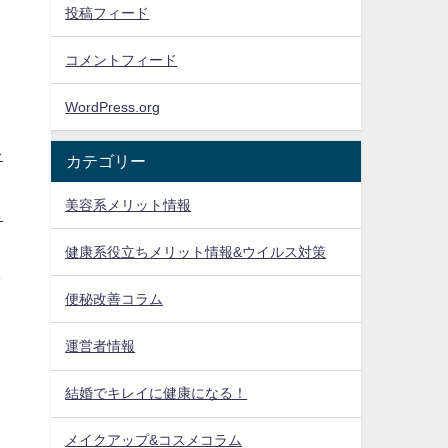
投稿フィード
コメントフィード
WordPress.org
を
カテゴリー
美容系メリット情報
ら
、
健康系役立ちメリット情報&ウイルス対策
し
便秘改善コラム
運営者情報
結婚でキレイに健康になる！
メイクアップ&コスメコラム