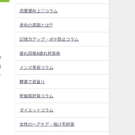
恋愛運向上♡コラム
老化の原因とは!?
記憶力アップ・ボケ防止コラム
疲れ回復&疲れ対策術
の
効
メンズ美容コラム
ン
酵素で若返り
乾燥肌対策コラム
ダイエットコラム
女性のヘアケア・抜け毛対策