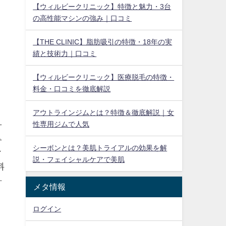
【ウィルビークリニック】特徴と魅力・3台
の高性能マシンの強み｜口コミ
【THE CLINIC】脂肪吸引の特徴・18年の実
績と技術力｜口コミ
【ウィルビークリニック】医療脱毛の特徴・
料金・口コミを徹底解説
アウトラインジムとは？特徴＆徹底解説｜女
。
性専用ジムで人気
ス
シーボンとは？美肌トライアルの効果を解
シ
説・フェイシャルケアで美肌
料
計
メタ情報
ログイン