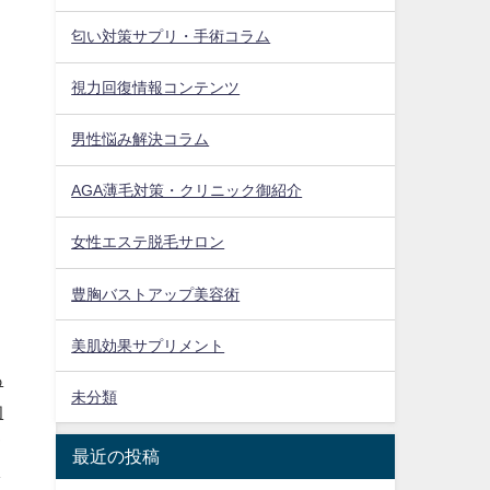
匂い対策サプリ・手術コラム
視力回復情報コンテンツ
男性悩み解決コラム
AGA薄毛対策・クリニック御紹介
女性エステ脱毛サロン
豊胸バストアップ美容術
美肌効果サプリメント
あ
未分類
的
タ
最近の投稿
を