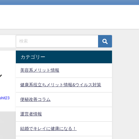
カテゴリー
美容系メリット情報
ル
健康系役立ちメリット情報&ウイルス対策
shit23
便秘改善コラム
運営者情報
結婚でキレイに健康になる！