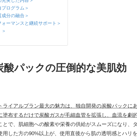
の充実した内容＞
自プログラム＞
質成分の融合＞
フォーマンスと継続サポート＞
。＞
炭酸パックの圧倒的な美肌効
トライアルプラン最大の魅力は、独自開発の炭酸パックに
に塗布するだけで炭酸ガスが毛細血管を拡張し、血流を劇
ことで、肌細胞への酸素や栄養の供給がスムーズになり、
使用した方の90%以上が、使用直後から肌の透明感とハリ