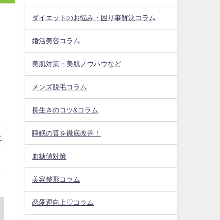
ダイエットのお悩み・困り事解決コラム
婚活美容コラム
美肌対策・美肌ノウハウなど
メンズ脱毛コラム
ま
長生きのコツ&コラム
し
睡眠の質を徹底改善！
な
す
血糖値対策
し
美容整形コラム
恋愛運向上♡コラム