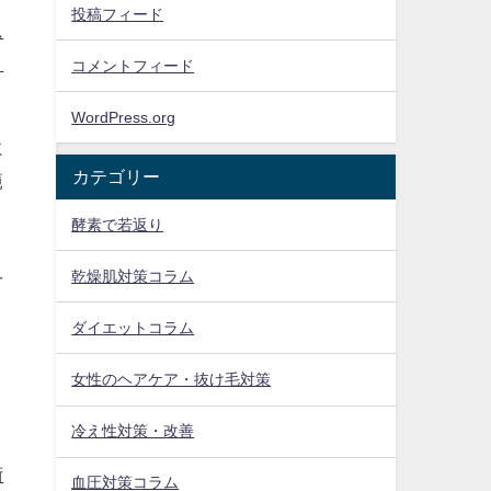
投稿フィード
ュ
ま
コメントフィード
WordPress.org
に
カテゴリー
範
酵素で若返り
り
乾燥肌対策コラム
せ
ダイエットコラム
女性のヘアケア・抜け毛対策
冷え性対策・改善
術
血圧対策コラム