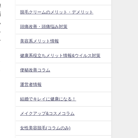
の
脱毛クリームのメリット・デメリット
悩
い
頭痛改善・頭痛悩み対策
せ
美容系メリット情報
ア
き
健康系役立ちメリット情報&ウイルス対策
し
し
便秘改善コラム
運営者情報
結婚でキレイに健康になる！
メイクアップ&コスメコラム
女性美容脱毛(コラムのみ)