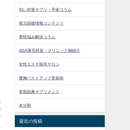
匂い対策サプリ・手術コラム
視力回復情報コンテンツ
男性悩み解決コラム
AGA薄毛対策・クリニック御紹介
女性エステ脱毛サロン
豊胸バストアップ美容術
美肌効果サプリメント
美
未分類
で
ダ
最近の投稿
る