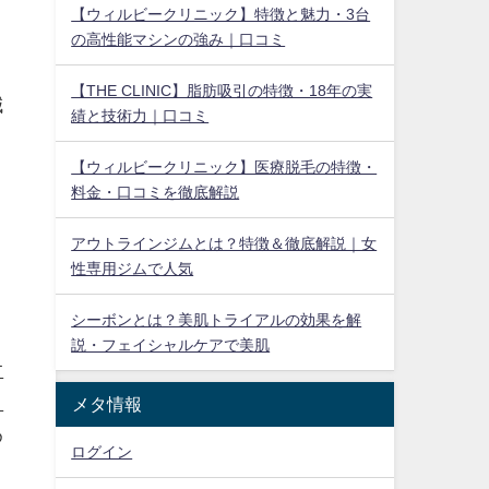
【ウィルビークリニック】特徴と魅力・3台
の高性能マシンの強み｜口コミ
ゥ
【THE CLINIC】脂肪吸引の特徴・18年の実
減
績と技術力｜口コミ
と
【ウィルビークリニック】医療脱毛の特徴・
料金・口コミを徹底解説
アウトラインジムとは？特徴＆徹底解説｜女
性専用ジムで人気
シーボンとは？美肌トライアルの効果を解
説・フェイシャルケアで美肌
す
ま
メタ情報
め
ログイン