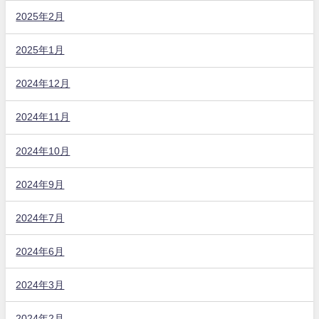
2025年2月
2025年1月
2024年12月
2024年11月
2024年10月
2024年9月
2024年7月
2024年6月
2024年3月
2024年2月