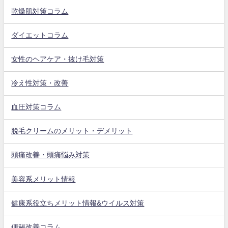
乾燥肌対策コラム
ダイエットコラム
女性のヘアケア・抜け毛対策
冷え性対策・改善
血圧対策コラム
脱毛クリームのメリット・デメリット
頭痛改善・頭痛悩み対策
美容系メリット情報
健康系役立ちメリット情報&ウイルス対策
便秘改善コラム