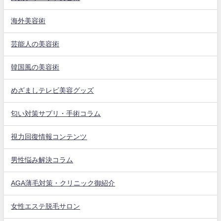
海外美容術
芸能人の美容術
韓国風の美容術
めざましテレビ美容グッズ
匂い対策サプリ・手術コラム
視力回復情報コンテンツ
男性悩み解決コラム
AGA薄毛対策・クリニック御紹介
女性エステ脱毛サロン