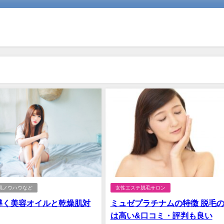
肌ノウハウなど
女性エステ脱毛サロン
導く美容オイルと乾燥肌対
ミュゼプラチナムの特徴 脱毛
は高い&口コミ・評判も良い