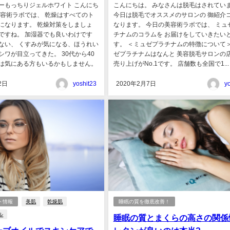
ーもっちりジェルホワイト こんにち
こんにちは。 みなさんは脱毛はされてい
美容術ラボでは、 乾燥はすべてのト
今日は脱毛でオススメのサロンの 御紹介
になります。 乾燥対策をしましょ
なります。 今日の美容術ラボでは、 ミュ
ですね。 加湿器でも良いわけです
チナムのコラムを お届けをしていきたい
ない、 くすみが気になる、ほうれい
す。 ＜ミュゼプラチナムの特徴について＞
シワが目立ってきた。 30代から40
ゼプラチナムはなんと 美容脱毛サロンの
は気にある方もいるかもしません。
売り上げがNo.1です。 店舗数も全国で1...
2日
yoshit23
2020年2月7日
y
ト情報
美肌
乾燥肌
睡眠の質を徹底改善！
ル
睡眠の質とまくらの高さの関係