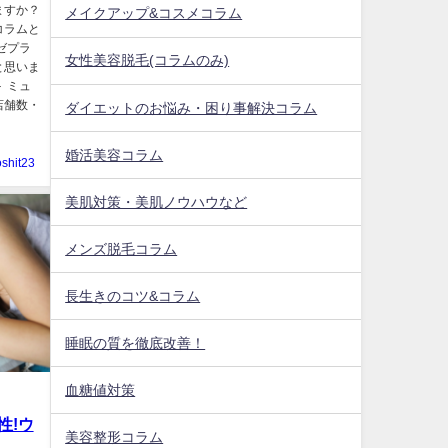
ますか？
メイクアップ&コスメコラム
コラムと
ゼプラ
女性美容脱毛(コラムのみ)
と思いま
 ミュ
店舗数・
ダイエットのお悩み・困り事解決コラム
婚活美容コラム
oshit23
美肌対策・美肌ノウハウなど
メンズ脱毛コラム
長生きのコツ&コラム
睡眠の質を徹底改善！
血糖値対策
性!ウ
美容整形コラム