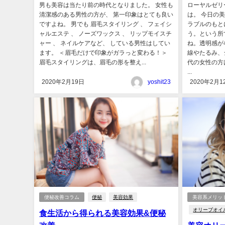
男も美容は当たり前の時代となりました。 女性も
ローヤルゼリ
清潔感のある男性の方が、 第一印象はとても良い
は。 今日の
ですよね。 男でも 眉毛スタイリング 、 フェイシ
ラブルのもと
ャルエステ 、 ノーズワックス 、 リップモイスチ
う。という所
ャー 、 ネイルケアなど、 している男性はしてい
ね。透明感が
ます。 ＜眉毛だけで印象がガラっと変わる！＞
線やたるみ、
眉毛スタイリングは、眉毛の形を整え...
代の女性の方
...
2020年2月19日
yoshit23
2020年2月1
便秘改善コラム
便秘
美容効果
美容系メリッ
オリーブオイ
食生活から得られる美容効果&便秘