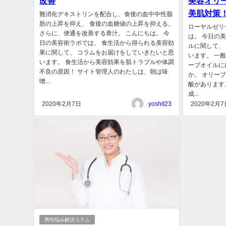
改善
美容オリ
美肌対策
難消化デキストリンを配合し、食後の血中中性脂
肪の上昇を抑え、 食後の血糖値の上昇を抑える。
ローヤルゼリ
さらに、便通を改善する青汁。 こんにちは。 今
は。 今日の
日の美容術ラボでは、 食生活から得られる美容効
ルに関して、
果に関して、 コラムをお届けをしていきたいと思
います。 一
います。 食生活から美容効果を肌トラブルや体調
ーブオイルに
不良の原因！ サイト管理人のわたしは、朝は味
か。 オリー
噌...
酸があります
成...
2020年2月7日
yoshit23
2020年2月7
男性悩み解決コラム