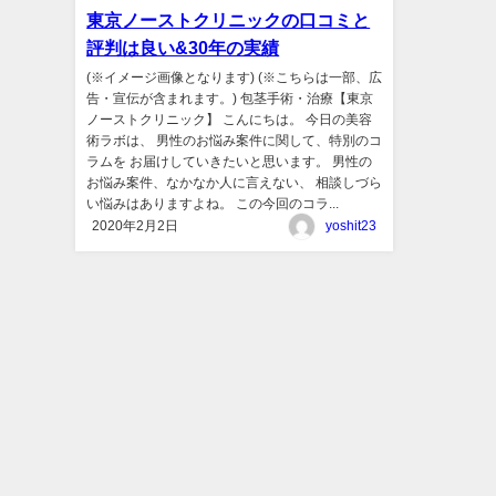
東京ノーストクリニックの口コミと
評判は良い&30年の実績
(※イメージ画像となります) (※こちらは一部、広
告・宣伝が含まれます。) 包茎手術・治療【東京
ノーストクリニック】 こんにちは。 今日の美容
術ラボは、 男性のお悩み案件に関して、特別のコ
ラムを お届けしていきたいと思います。 男性の
お悩み案件、なかなか人に言えない、 相談しづら
い悩みはありますよね。 この今回のコラ...
2020年2月2日
yoshit23