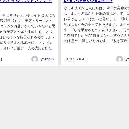
ーブオイルでスキンケアで
レタンが良いのは本当?
！
ぐっすリズム こんにちは。 今日の美容術
は、まくらの高さと 睡眠の質に関して、
ーもっちりジェルホワイト こんにち
お届けを していきたいと思います。 睡眠
美容術ラボでは、 美容オリーブオイ
それはまくらの高さでもあります。 まく
 コラムをお届けをしていきたいと思
来、「頭を乗せるもの」ありません。 そ
般的な美容オイルと比較して、 オリ
ご存知でしたか?? 自分に合った枕を選ぶ
はどのような特長があるのでしょう
のは 意外に難しいものです。 「枕が変わると
ブに多く含まれる成分に、 オレイン
。 オレイン酸は、人の皮脂と似た
日
yoshit23
2020年2月4日
y