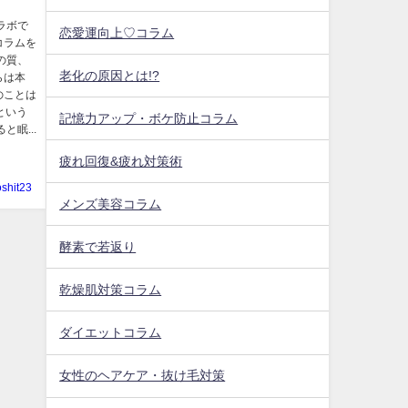
ラボで
恋愛運向上♡コラム
コラムを
の質、
老化の原因とは!?
らは本
のことは
という
記憶力アップ・ボケ防止コラム
眠...
疲れ回復&疲れ対策術
oshit23
メンズ美容コラム
酵素で若返り
乾燥肌対策コラム
ダイエットコラム
女性のヘアケア・抜け毛対策