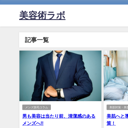
美容術ラボ
記事一覧
メンズ脱毛コラム
美肌対策・美
男も美容は当たり前、清潔感のある
美肌へと
メンズへ!!
策！