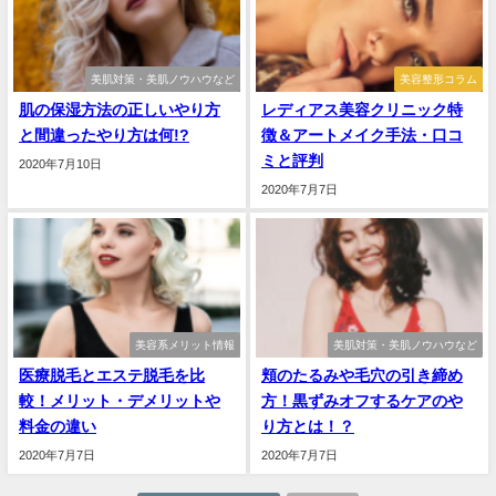
美肌対策・美肌ノウハウなど
美容整形コラム
肌の保湿方法の正しいやり方
レディアス美容クリニック特
と間違ったやり方は何!?
徴＆アートメイク手法・口コ
ミと評判
2020年7月10日
2020年7月7日
美容系メリット情報
美肌対策・美肌ノウハウなど
医療脱毛とエステ脱毛を比
頬のたるみや毛穴の引き締め
較！メリット・デメリットや
方！黒ずみオフするケアのや
料金の違い
り方とは！？
2020年7月7日
2020年7月7日