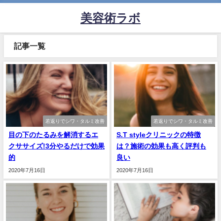
美容術ラボ
記事一覧
若返りでシワ・タルミ改善
若返りでシワ・タルミ改善
目の下のたるみを解消するエ
S.T styleクリニックの特徴
クササイズ!3分やるだけで効果
は？施術の効果も高く評判も
的
良い
2020年7月16日
2020年7月16日