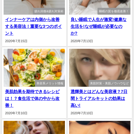
疲れ回復&疲れ対策術
睡眠の質を徹底改善！
インナーケアは内側から改善
良い睡眠で人生が激変!健康な
する美容法！重要な3つのポイ
生活を!なぜ睡眠が必要なの
ント
か?
2020年7月15日
2020年7月13日
美容系メリット情報
美肌対策・美肌ノウハウなど
美肌効果を期待できるレシピ
透輝美とはどんな美容液？7日
は！？食生活で体の中から改
間トライアルキットの効果は
善！
高い!
2020年7月10日
2020年7月10日