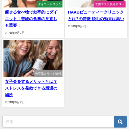
ダイエットコラム
女性エステ脱毛サロン
痩せる食べ物で効率的にダイ
HAABビューティークリニック
エット！普段の食事の見直し
とは?の特徴 脱毛の効果は高い
も重要！
2020年9月7日
2020年9月7日
美容系メリット情報
女子会をするメリットとは？
ストレスを発散できる最適の
場所
2020年9月2日