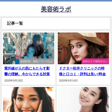
美容術ラボ
記事一覧
美肌対策・美肌ノウハウなど
女性エステ脱毛サロン
紫外線が人の肌にもたらす影
ドクター松井クリニックの特
響の理解。今からできる対策
徴と口コミ・評判は良い!料金
2020年9月19日
2020年9月14日