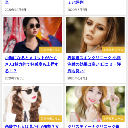
全
ミと評判
2020年10月6日
2020年7月7日
美容整形コラム
美容整形コラム
小顔になるとメリットがたく
表参道スキンクリニック 小顔
さん!魅力的で好感度も上昇す
注射の効果は高い!口コミ・評
る！？
判も良い!
2020年7月3日
2020年6月7日
美容整形コラム
美容整形コラム
恋愛でも人は見た目が9割？女
クリスティーナクリニック銀