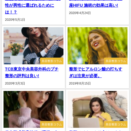
性が男性に選ばれるために
座HIFU 施術の効果は高い!
は！？
2020年4月24日
2020年5月1日
美容整形コラム
美容整形コラム
TCB東京中央美容外科のプチ
整形でヒアルロン酸の打ちす
整形の評判は良い!
ぎは注意が必要。
2020年3月3日
2019年8月15日
美容整形コラム
美容整形コラム